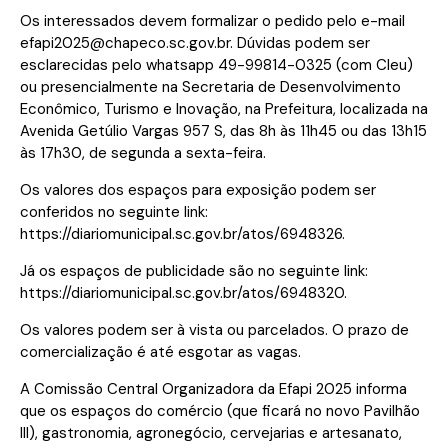
Os interessados devem formalizar o pedido pelo e-mail
efapi2025@chapeco.sc.gov.br. Dúvidas podem ser
esclarecidas pelo whatsapp 49-99814-0325 (com Cleu)
ou presencialmente na Secretaria de Desenvolvimento
Econômico, Turismo e Inovação, na Prefeitura, localizada na
Avenida Getúlio Vargas 957 S, das 8h às 11h45 ou das 13h15
às 17h30, de segunda a sexta-feira.
Os valores dos espaços para exposição podem ser
conferidos no seguinte link:
https://diariomunicipal.sc.gov.br/atos/6948326.
Já os espaços de publicidade são no seguinte link:
https://diariomunicipal.sc.gov.br/atos/6948320.
Os valores podem ser à vista ou parcelados. O prazo de
comercialização é até esgotar as vagas.
A Comissão Central Organizadora da Efapi 2025 informa
que os espaços do comércio (que ficará no novo Pavilhão
III), gastronomia, agronegócio, cervejarias e artesanato,