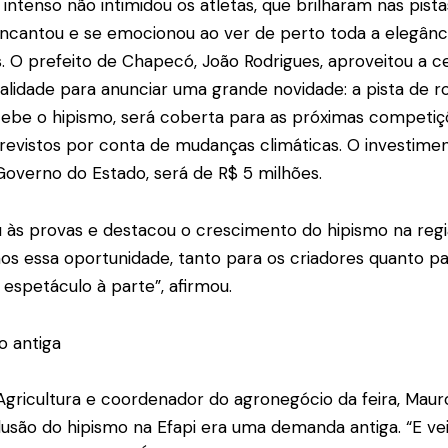
r intenso não intimidou os atletas, que brilharam nas pist
encantou e se emocionou ao ver de perto toda a elegân
 O prefeito de Chapecó, João Rodrigues, aproveitou a c
lidade para anunciar uma grande novidade: a pista de ro
be o hipismo, será coberta para as próximas competiç
evistos por conta de mudanças climáticas. O investimen
overno do Estado, será de R$ 5 milhões.
iu às provas e destacou o crescimento do hipismo na regi
s essa oportunidade, tanto para os criadores quanto par
 espetáculo à parte”, afirmou.
o antiga
Agricultura e coordenador do agronegócio da feira, Mauro
lusão do hipismo na Efapi era uma demanda antiga. “E veio