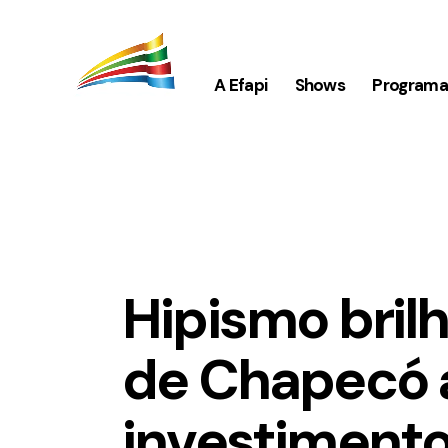
A Efapi
Shows
Program
AGRO
EFAPI 2025
Hipismo brilh
de Chapecó 
investimento