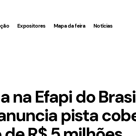
ação
Expositores
Mapa da feira
Notícias
a na Efapi do Brasi
anuncia pista cob
 de R$ 5 milhões