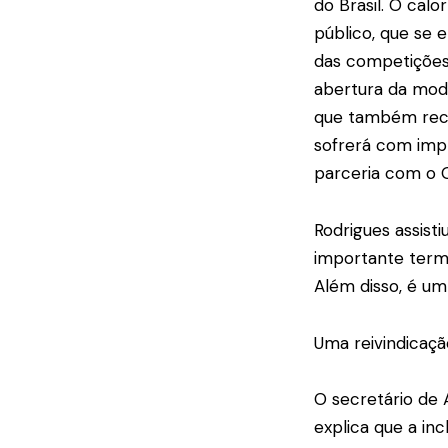
do Brasil. O calo
público, que se 
das competições.
abertura da moda
que também rece
sofrerá com impr
parceria com o G
Rodrigues assist
importante termo
Além disso, é um
Uma reivindicaçã
O secretário de 
explica que a inc