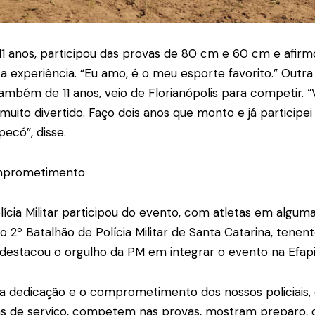
e 11 anos, participou das provas de 80 cm e 60 cm e afirm
experiência. “Eu amo, é o meu esporte favorito.” Outra 
ambém de 11 anos, veio de Florianópolis para competir. “
muito divertido. Faço dois anos que monto e já participei
ecó”, disse.
mprometimento
olícia Militar participou do evento, com atletas em algum
2º Batalhão de Polícia Militar de Santa Catarina, tenen
, destacou o orgulho da PM em integrar o evento na Efapi 
 a dedicação e o comprometimento dos nossos policiais
s de serviço, competem nas provas, mostram preparo, d