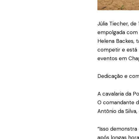
Júlia Tiecher, d
empolgada com a 
Helena Backes, t
competir e está 
eventos em Chap
Dedicação e co
A cavalaria da P
O comandante do 
Antônio da Silva
“Isso demonstra
após longas hora