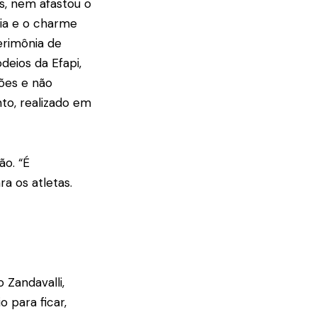
as, nem afastou o
cia e o charme
erimônia de
deios da Efapi,
ões e não
to, realizado em
ão. “É
a os atletas.
 Zandavalli,
 para ficar,