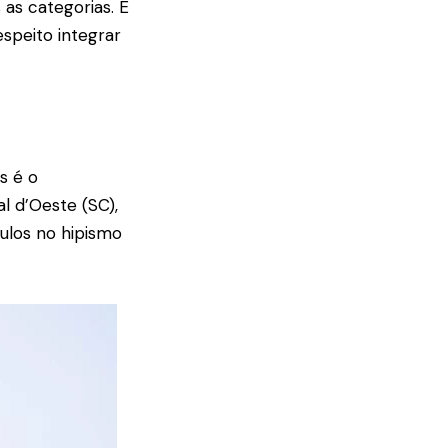
as categorias. É
speito integrar
s é o
l d’Oeste (SC),
ulos no hipismo