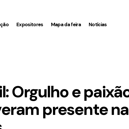
ação
Expositores
Mapa da feira
Notícias
il: Orgulho e paixã
veram presente na
s