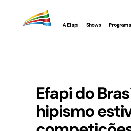
A Efapi
Shows
Program
AGRO
EFAPI 2025
Efapi do Bras
hipismo esti
competiçõe